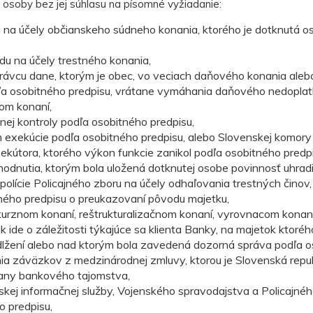
osoby bez jej súhlasu na písomné vyžiadanie:
 na účely občianskeho súdneho konania, ktorého je dotknutá 
du na účely trestného konania,
rávcu dane, ktorým je obec, vo veciach daňového konania aleb
dľa osobitného predpisu, vrátane vymáhania daňového nedopl
om konaní,
čnej kontroly podľa osobitného predpisu,
exekúcie podľa osobitného predpisu, alebo Slovenskej komory
ekútora, ktorého výkon funkcie zanikol podľa osobitného predpi
hodnutia, ktorým bola uložená dotknutej osobe povinnosť uhradi
j polície Policajného zboru na účely odhaľovania trestných činov
itného predpisu o preukazovaní pôvodu majetku,
urznom konaní, reštrukturalizačnom konaní, vyrovnacom konaní
ide o záležitosti týkajúce sa klienta Banky, na majetok ktoréh
dlžení alebo nad ktorým bola zavedená dozorná správa podľa o
nia záväzkov z medzinárodnej zmluvy, ktorou je Slovenská repub
any bankového tajomstva,
ej informačnej služby, Vojenského spravodajstva a Policajné
o predpisu,