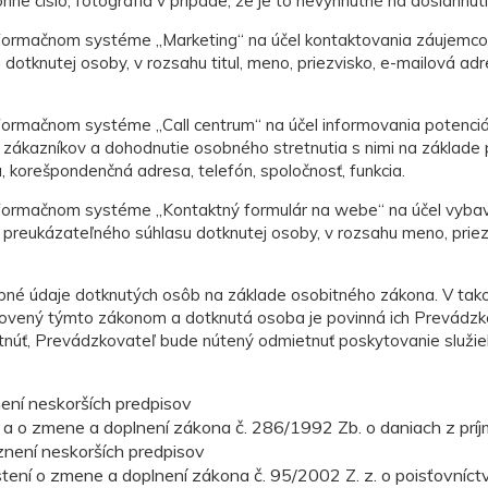
ne číslo, fotografia v prípade, že je to nevyhnutné na dosiahnuti
nformačnom systéme „Marketing“ na účel kontaktovania záujemc
otknutej osoby, v rozsahu titul, meno, priezvisko, e-mailová adr
ormačnom systéme „Call centrum“ na účel informovania potenciá
h zákazníkov a dohodnutie osobného stretnutia s nimi na základe
a, korešpondenčná adresa, telefón, spoločnosť, funkcia.
formačnom systéme „Kontaktný formulár na webe“ na účel vybav
reukázateľného súhlasu dotknutej osoby, v rozsahu meno, priezvi
obné údaje dotknutých osôb na základe osobitného zákona. V ta
ovený týmto zákonom a dotknutá osoba je povinná ich Prevádzko
úť, Prevádzkovateľ bude nútený odmietnuť poskytovanie služie
není neskorších predpisov
 a o zmene a doplnení zákona č. 286/1992 Zb. o daniach z príj
znení neskorších predpisov
tení o zmene a doplnení zákona č. 95/2002 Z. z. o poisťovníc