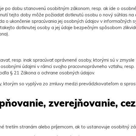
e po dobu stanovenú osobitným zákonom, resp. ak ide o osobné 
lynutí tejto doby môže požiadať dotknutú osobu o nový súhlas na
ada o ukončenie spracúvania jej osobných údajov v informačnýc
akejto dotknutej osoby a jej údaje bezpečným spôsobom zlikviduj
ona).
ať, resp. inak spracúvať oprávnené osoby, ktorými sú v zmysle 
 s osobnými údajmi v rámci svojho pracovnoprávneho vzťahu, resp
odľa § 21 Zákona o ochrane osobných údajov.
, ktorým so vyplýva zo zmluvy medzi prevádzkovateľom a sprost
pňovanie, zverejňovanie, ce
é tretím stranám alebo príjemcom, ak to ustanovuje osobitný zá