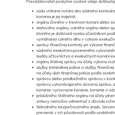
Prevádzkovateľ poskytne osobné údaje dotknutej 
súdu vrátane notára ako súdneho komisára
konania je jej majetok,
orgánu činného v trestnom konaní alebo sú
daňového orgánu, colného orgánu alebo sp
ktorého je dotknutá osoba účastníkom po
vymáhania colného dlhu v colnom exekučn
správy finančnej kontroly pri výkone finan
súdneho exekútora povereného vykonaním 
auditu účtovníctva a exekučných konaní ex
orgánu štátnej správy na účely výkonu roz
služby kriminálnej polície a služby finančne
na účely úloh finančnej polície podľa osob
správcu alebo predbežného správcu v konk
správcu vykonávajúceho dozornú správu, ak 
konanie, vyrovnacie konanie, konanie o od
príslušného štátneho orgánu na účely plne
zmluvy nemožno odmietnuť z dôvodu ochr
Národného bezpečnostného úradu, Slovensk
previerok v ich pôsobnosti podľa osobitnéh