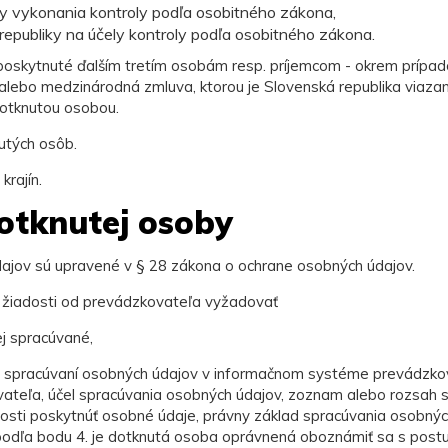
y vykonania kontroly podľa osobitného zákona,
republiky na účely kontroly podľa osobitného zákona.
oskytnuté ďalším tretím osobám resp. príjemcom - okrem prípado
lebo medzinárodná zmluva, ktorou je Slovenská republika viazaná
otknutou osobou.
utých osôb.
rajín.
otknutej osoby
dajov sú upravené v § 28 zákona o ochrane osobných údajov.
 žiadosti od prevádzkovateľa vyžadovať
ej spracúvané,
o spracúvaní osobných údajov v informačnom systéme prevádzkova
vateľa, účel spracúvania osobných údajov, zoznam alebo rozsah 
osti poskytnúť osobné údaje, právny základ spracúvania osobných 
tia podľa bodu 4. je dotknutá osoba oprávnená oboznámiť sa s po