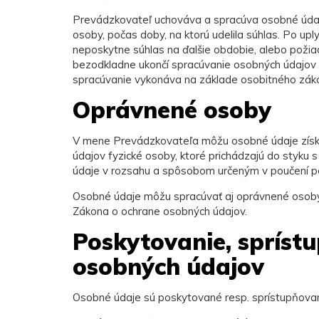
Prevádzkovateľ uchováva a spracúva osobné údaj
osoby, počas doby, na ktorú udelila súhlas. Po up
neposkytne súhlas na ďalšie obdobie, alebo poži
bezodkladne ukončí spracúvanie osobných údajov t
spracúvanie vykonáva na základe osobitného zák
Oprávnené osoby
V mene Prevádzkovateľa môžu osobné údaje získav
údajov fyzické osoby, ktoré prichádzajú do styku
údaje v rozsahu a spôsobom určeným v poučení p
Osobné údaje môžu spracúvať aj oprávnené osoby
Zákona o ochrane osobných údajov.
Poskytovanie, sprístu
osobných údajov
Osobné údaje sú poskytované resp. sprístupňovan