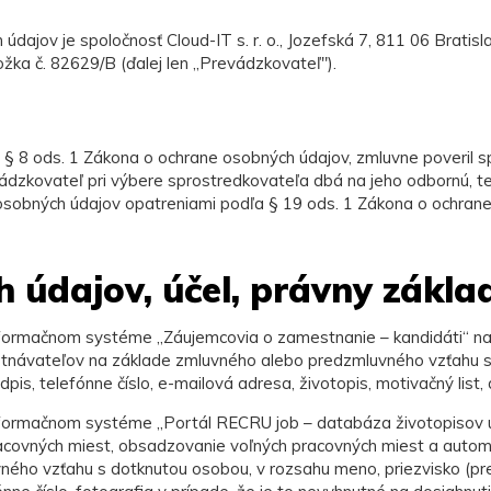
dajov je spoločnosť Cloud-IT s. r. o., Jozefská 7, 811 06 Brati
ložka č. 82629/B (ďalej len „Prevádzkovateľ").
s § 8 ods. 1 Zákona o ochrane osobných údajov, zmluvne poveril 
zkovateľ pri výbere sprostredkovateľa dbá na jeho odbornú, tec
osobných údajov opatreniami podľa § 19 ods. 1 Zákona o ochrane
 údajov, účel, právny zákla
formačnom systéme „Záujemcovia o zamestnanie – kandidáti“ na
estnávateľov na základe zmluvného alebo predzmluvného vzťahu s
dpis, telefónne číslo, e-mailová adresa, životopis, motivačný lis
formačnom systéme „Portál RECRU job – databáza životopisov u
covných miest, obsadzovanie voľných pracovných miest a automat
ého vzťahu s dotknutou osobou, v rozsahu meno, priezvisko (pred