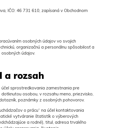
slava, IČO: 46 731 610, zapísaná v Obchodnom
spracúvaním osobných údajov vo svojich
hnickú, organizačnú a personálnu spôsobilosť a
 osobných údajov.
d a rozsah
 účel sprostredkovania zamestnania pre
 dotknutou osobou, v rozsahu meno, priezvisko,
t, dotazník, poznámky z osobných pohovorov.
chádzačov o prácu“ na účel kontaktovania
ické vytváranie štatistík o výberových
chádzajúce a rodné), titul, adresa trvalého