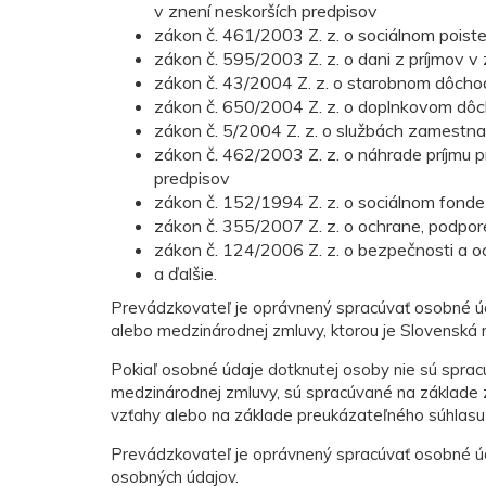
v znení neskorších predpisov
zákon č. 461/2003 Z. z. o sociálnom poiste
zákon č. 595/2003 Z. z. o dani z príjmov v
zákon č. 43/2004 Z. z. o starobnom dôcho
zákon č. 650/2004 Z. z. o doplnkovom dôc
zákon č. 5/2004 Z. z. o službách zamestna
zákon č. 462/2003 Z. z. o náhrade príjmu 
predpisov
zákon č. 152/1994 Z. z. o sociálnom fonde
zákon č. 355/2007 Z. z. o ochrane, podpor
zákon č. 124/2006 Z. z. o bezpečnosti a o
a ďalšie.
Prevádzkovateľ je oprávnený spracúvať osobné úd
alebo medzinárodnej zmluvy, ktorou je Slovenská r
Pokiaľ osobné údaje dotknutej osoby nie sú spra
medzinárodnej zmluvy, sú spracúvané na základe
vzťahy alebo na základe preukázateľného súhlasu 
Prevádzkovateľ je oprávnený spracúvať osobné úd
osobných údajov.