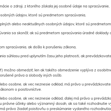
cie o zdroji, z ktorého získala jej osobné údaje na spracúvanie,
osobných údajov, ktoré sú predmetom spracúvania,
neúplných alebo neaktuálnych osobných údajov, ktoré sú predmetom
pracúvania sa skončil; ak sú predmetom spracúvania úradné doklad
tom spracúvania, ak došlo k porušeniu zákona,
ania súhlasu pred uplynutím času jeho platnosti, ak prevádzkova
a f) možno obmedziť, len ak takéto obmedzenie vyplýva z osobit
porušené práva a slobody iných osôb.
lebo osobne, ak vec neznesie odklad, má právo u prevádzkovateľ
zákonom o poisťovníctve.
alebo osobne, ak vec neznesie odklad, ďalej má právo u prevádzk
ňu právne účinky alebo významný dosah, ak sa také rozhodnutie
a má právo žiadať poisťovňu o preskúmanie vydaného rozhodnuti