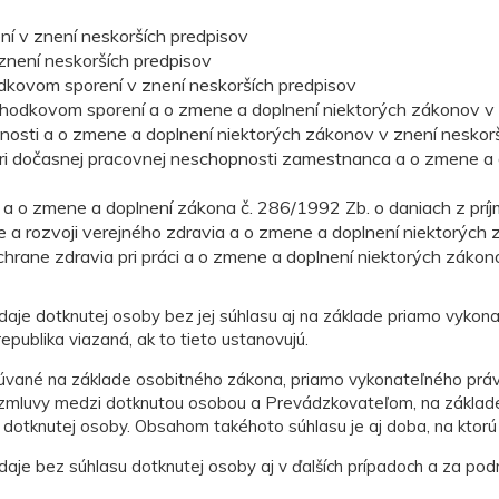
ní v znení neskorších predpisov
 znení neskorších predpisov
dkovom sporení v znení neskorších predpisov
hodkovom sporení a o zmene a doplnení niektorých zákonov v 
nosti a o zmene a doplnení niektorých zákonov v znení neskor
pri dočasnej pracovnej neschopnosti zamestnanca a o zmene a 
 a o zmene a doplnení zákona č. 286/1992 Zb. o daniach z príj
e a rozvoji verejného zdravia a o zmene a doplnení niektorých
chrane zdravia pri práci a o zmene a doplnení niektorých zákon
aje dotknutej osoby bez jej súhlasu aj na základe priamo vykon
epublika viazaná, ak to tieto ustanovujú.
cúvané na základe osobitného zákona, priamo vykonateľného prá
 zmluvy medzi dotknutou osobou a Prevádzkovateľom, na základe
dotknutej osoby. Obsahom takéhoto súhlasu je aj doba, na ktorú 
aje bez súhlasu dotknutej osoby aj v ďalších prípadoch a za po