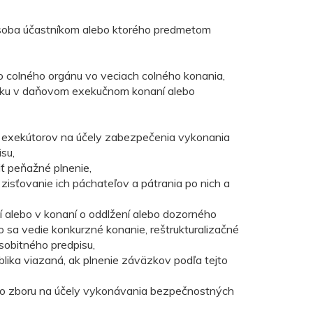
osoba účastníkom alebo ktorého predmetom
o colného orgánu vo veciach colného konania,
atku v daňovom exekučnom konaní alebo
 exekútorov na účely zabezpečenia vykonania
su,
ť peňažné plnenie,
, zisťovanie ich páchateľov a pátrania po nich a
 alebo v konaní o oddlžení alebo dozorného
o sa vedie konkurzné konanie, reštrukturalizačné
sobitného predpisu,
lika viazaná, ak plnenie záväzkov podľa tejto
ho zboru na účely vykonávania bezpečnostných