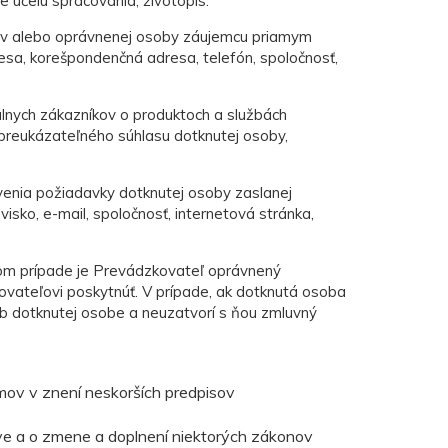
e účelu spracovania, životopis.
ov alebo oprávnenej osoby záujemcu priamym
esa, korešpondenčná adresa, telefón, spoločnosť,
lnych zákazníkov o produktoch a službách
 preukázateľného súhlasu dotknutej osoby,
enia požiadavky dotknutej osoby zaslanej
sko, e-mail, spoločnosť, internetová stránka,
kom prípade je Prevádzkovateľ oprávnený
vateľovi poskytnúť. V prípade, ak dotknutá osoba
b dotknutej osobe a neuzatvorí s ňou zmluvný
mov v znení neskorších predpisov
tve a o zmene a doplnení niektorých zákonov