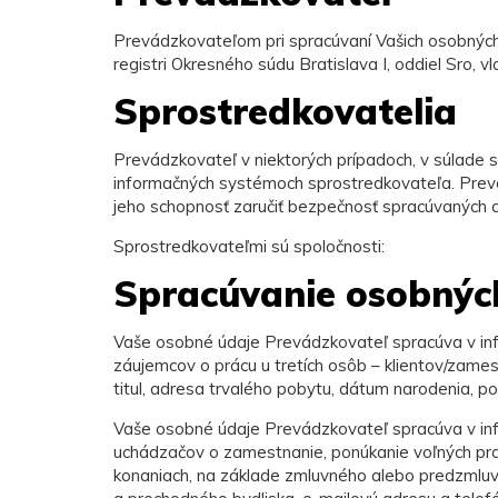
Prevádzkovateľom pri spracúvaní Vašich osobných ú
registri Okresného súdu Bratislava I, oddiel Sro, v
Sprostredkovatelia
Prevádzkovateľ v niektorých prípadoch, v súlade 
informačných systémoch sprostredkovateľa. Prevád
jeho schopnosť zaručiť bezpečnosť spracúvaných 
Sprostredkovateľmi sú spoločnosti:
Spracúvanie osobných
Vaše osobné údaje Prevádzkovateľ spracúva v in
záujemcov o prácu u tretích osôb – klientov/zam
titul, adresa trvalého pobytu, dátum narodenia, po
Vaše osobné údaje Prevádzkovateľ spracúva v in
uchádzačov o zamestnanie, ponúkanie voľných pra
konaniach, na základe zmluvného alebo predzmluvn