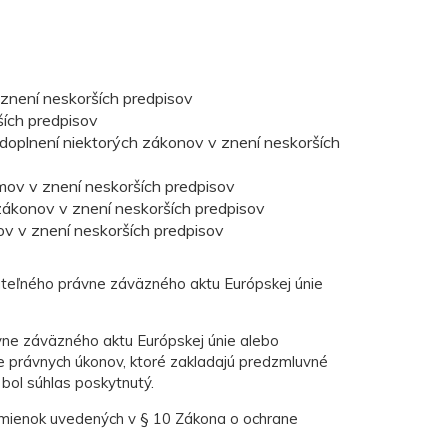
znení neskorších predpisov
ších predpisov
doplnení niektorých zákonov v znení neskorších
mov v znení neskorších predpisov
 zákonov v znení neskorších predpisov
ov v znení neskorších predpisov
ateľného právne záväzného aktu Európskej únie
vne záväzného aktu Európskej únie alebo
 právnych úkonov, ktoré zakladajú predzmluvné
bol súhlas poskytnutý.
dmienok uvedených v § 10 Zákona o ochrane