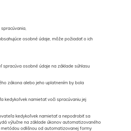
 spracúvania,
y obsahujúce osobné údaje, môže požiadať o ich
teľ spracúva osobné údaje na základe súhlasu
ného zákona alebo jeho uplatnením by bola
a kedykoľvek namietať voči spracúvaniu jej
ovateľa kedykoľvek namietať a nepodrobiť sa
 vydá výlučne na základe úkonov automatizovaného
a metódou odlišnou od automatizovanej formy