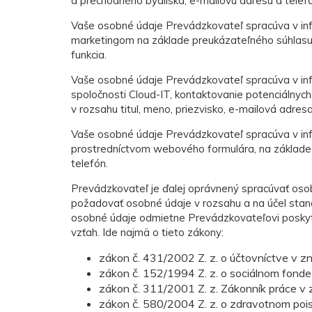
a prechodného bydliska, e-mailovú adresu a telefón
Vaše osobné údaje Prevádzkovateľ spracúva v i
marketingom na základe preukázateľného súhlasu d
funkcia.
Vaše osobné údaje Prevádzkovateľ spracúva v inf
spoločnosti Cloud-IT, kontaktovanie potenciálnyc
v rozsahu titul, meno, priezvisko, e-mailová adres
Vaše osobné údaje Prevádzkovateľ spracúva v in
prostredníctvom webového formulára, na základe p
telefón.
Prevádzkovateľ je ďalej oprávnený spracúvať os
požadovať osobné údaje v rozsahu a na účel stan
osobné údaje odmietne Prevádzkovateľovi poskytn
vzťah. Ide najmä o tieto zákony:
zákon č. 431/2002 Z. z. o účtovníctve v z
zákon č. 152/1994 Z. z. o sociálnom fonde
zákon č. 311/2001 Z. z. Zákonník práce v 
zákon č. 580/2004 Z. z. o zdravotnom pois